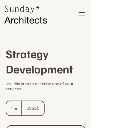
Strategy
Development
Use this area to describe one of your
services
80
ดอลลาร์
1 hr
1
US$80
สหรัฐ
h