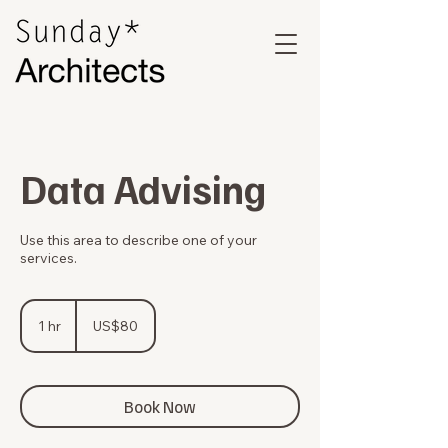
Data Advising
Use this area to describe one of your
services.
80
ดอลลาร์
1 hr
1
US$80
สหรัฐ
h
Book Now